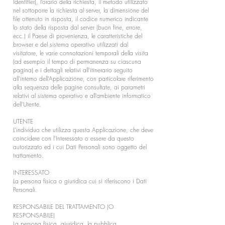
Identifier), l’orario della richiesta, il metodo utilizzato
nel sottoporre la richiesta al server, la dimensione del
file ottenuto in risposta, il codice numerico indicante
lo stato della risposta dal server (buon fine, errore,
ecc.) il Paese di provenienza, le caratteristiche del
browser e del sistema operativo utilizzati dal
visitatore, le varie connotazioni temporali della visita
(ad esempio il tempo di permanenza su ciascuna
pagina) e i dettagli relativi all’itinerario seguito
all’interno dell’Applicazione, con particolare riferimento
alla sequenza delle pagine consultate, ai parametri
relativi al sistema operativo e all’ambiente informatico
dell’Utente.
UTENTE
L’individuo che utilizza questa Applicazione, che deve
coincidere con l’Interessato o essere da questo
autorizzato ed i cui Dati Personali sono oggetto del
trattamento.
INTERESSATO
La persona fisica o giuridica cui si riferiscono i Dati
Personali.
RESPONSABILE DEL TRATTAMENTO (O
RESPONSABILE)
La persona fisica, giuridica, la pubblica