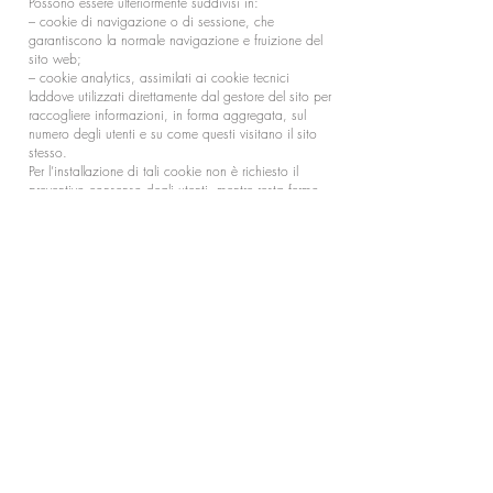
Possono essere ulteriormente suddivisi in:
– cookie di navigazione o di sessione, che
garantiscono la normale navigazione e fruizione del
sito web;
– cookie analytics, assimilati ai cookie tecnici
laddove utilizzati direttamente dal gestore del sito per
raccogliere informazioni, in forma aggregata, sul
numero degli utenti e su come questi visitano il sito
stesso.
Per l’installazione di tali cookie non è richiesto il
preventivo consenso degli utenti, mentre resta fermo
l’obbligo di dare l’informativa ai sensi dell’art. 13 del
Codice.
COOKIES DI PROFILAZIONE
I cookie di profilazione sono volti a creare profili
relativi all’utente e vengono utilizzati al fine di inviare
messaggi pubblicitari in linea con le preferenze
manifestate dallo stesso nell’ambito della navigazione
in rete.
Il presente sito non usa questo genere di cookies.
CONTROLLO DEI COOKIES
La maggior parte dei browser permettono un certo
controllo della maggior parte dei cookie tramite le
impostazioni del browser stesso. Qualora l’utente non
desideri ricevere alcun tipo di cookie sul proprio