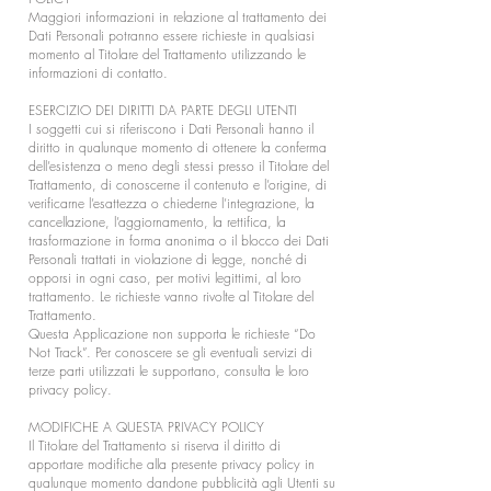
Maggiori informazioni in relazione al trattamento dei
Dati Personali potranno essere richieste in qualsiasi
momento al Titolare del Trattamento utilizzando le
informazioni di contatto.
ESERCIZIO DEI DIRITTI DA PARTE DEGLI UTENTI
I soggetti cui si riferiscono i Dati Personali hanno il
diritto in qualunque momento di ottenere la conferma
dell’esistenza o meno degli stessi presso il Titolare del
Trattamento, di conoscerne il contenuto e l’origine, di
verificarne l’esattezza o chiederne l’integrazione, la
cancellazione, l’aggiornamento, la rettifica, la
trasformazione in forma anonima o il blocco dei Dati
Personali trattati in violazione di legge, nonché di
opporsi in ogni caso, per motivi legittimi, al loro
trattamento. Le richieste vanno rivolte al Titolare del
Trattamento.
Questa Applicazione non supporta le richieste “Do
Not Track”. Per conoscere se gli eventuali servizi di
terze parti utilizzati le supportano, consulta le loro
privacy policy.
MODIFICHE A QUESTA PRIVACY POLICY
Il Titolare del Trattamento si riserva il diritto di
apportare modifiche alla presente privacy policy in
qualunque momento dandone pubblicità agli Utenti su