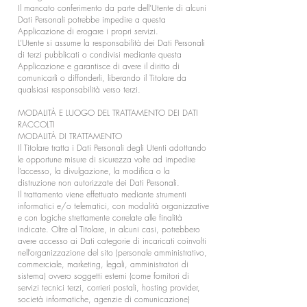
Il mancato conferimento da parte dell’Utente di alcuni
Dati Personali potrebbe impedire a questa
Applicazione di erogare i propri servizi.
L’Utente si assume la responsabilità dei Dati Personali
di terzi pubblicati o condivisi mediante questa
Applicazione e garantisce di avere il diritto di
comunicarli o diffonderli, liberando il Titolare da
qualsiasi responsabilità verso terzi.
MODALITÀ E LUOGO DEL TRATTAMENTO DEI DATI
RACCOLTI
MODALITÀ DI TRATTAMENTO
Il Titolare tratta i Dati Personali degli Utenti adottando
le opportune misure di sicurezza volte ad impedire
l’accesso, la divulgazione, la modifica o la
distruzione non autorizzate dei Dati Personali.
Il trattamento viene effettuato mediante strumenti
informatici e/o telematici, con modalità organizzative
e con logiche strettamente correlate alle finalità
indicate. Oltre al Titolare, in alcuni casi, potrebbero
avere accesso ai Dati categorie di incaricati coinvolti
nell’organizzazione del sito (personale amministrativo,
commerciale, marketing, legali, amministratori di
sistema) ovvero soggetti esterni (come fornitori di
servizi tecnici terzi, corrieri postali, hosting provider,
società informatiche, agenzie di comunicazione)