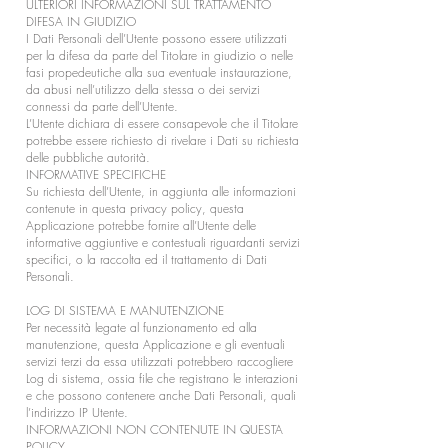
ULTERIORI INFORMAZIONI SUL TRATTAMENTO
DIFESA IN GIUDIZIO
I Dati Personali dell’Utente possono essere utilizzati
per la difesa da parte del Titolare in giudizio o nelle
fasi propedeutiche alla sua eventuale instaurazione,
da abusi nell’utilizzo della stessa o dei servizi
connessi da parte dell’Utente.
L’Utente dichiara di essere consapevole che il Titolare
potrebbe essere richiesto di rivelare i Dati su richiesta
delle pubbliche autorità.
INFORMATIVE SPECIFICHE
Su richiesta dell’Utente, in aggiunta alle informazioni
contenute in questa privacy policy, questa
Applicazione potrebbe fornire all’Utente delle
informative aggiuntive e contestuali riguardanti servizi
specifici, o la raccolta ed il trattamento di Dati
Personali.
LOG DI SISTEMA E MANUTENZIONE
Per necessità legate al funzionamento ed alla
manutenzione, questa Applicazione e gli eventuali
servizi terzi da essa utilizzati potrebbero raccogliere
Log di sistema, ossia file che registrano le interazioni
e che possono contenere anche Dati Personali, quali
l’indirizzo IP Utente.
INFORMAZIONI NON CONTENUTE IN QUESTA
POLICY