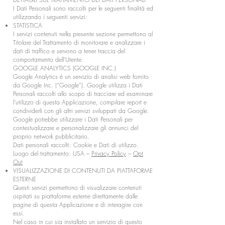
I Dati Personali sono raccolti per le seguenti finalità ed
utilizzando i seguenti servizi:
STATISTICA
I servizi contenuti nella presente sezione permettono al
Titolare del Trattamento di monitorare e analizzare i
dati di traffico e servono a tener traccia del
comportamento dell’Utente.
GOOGLE ANALYTICS (GOOGLE INC.)
Google Analytics è un servizio di analisi web fornito
da Google Inc. (“Google”). Google utilizza i Dati
Personali raccolti allo scopo di tracciare ed esaminare
l’utilizzo di questa Applicazione, compilare report e
condividerli con gli altri servizi sviluppati da Google.
Google potrebbe utilizzare i Dati Personali per
contestualizzare e personalizzare gli annunci del
proprio network pubblicitario.
Dati personali raccolti: Cookie e Dati di utilizzo.
Luogo del trattamento: USA –
Privacy Policy
–
Opt
Out
VISUALIZZAZIONE DI CONTENUTI DA PIATTAFORME
ESTERNE
Questi servizi permettono di visualizzare contenuti
ospitati su piattaforme esterne direttamente dalle
pagine di questa Applicazione e di interagire con
essi.
Nel caso in cui sia installato un servizio di questo