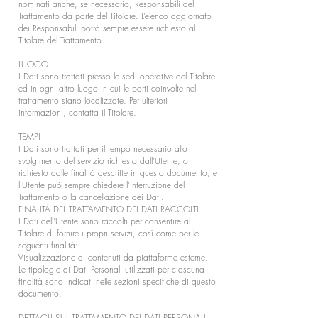
nominati anche, se necessario, Responsabili del
Trattamento da parte del Titolare. L’elenco aggiornato
dei Responsabili potrà sempre essere richiesto al
Titolare del Trattamento.
LUOGO
I Dati sono trattati presso le sedi operative del Titolare
ed in ogni altro luogo in cui le parti coinvolte nel
trattamento siano localizzate. Per ulteriori
informazioni, contatta il Titolare.
TEMPI
I Dati sono trattati per il tempo necessario allo
svolgimento del servizio richiesto dall’Utente, o
richiesto dalle finalità descritte in questo documento, e
l’Utente può sempre chiedere l’interruzione del
Trattamento o la cancellazione dei Dati.
FINALITÀ DEL TRATTAMENTO DEI DATI RACCOLTI
I Dati dell’Utente sono raccolti per consentire al
Titolare di fornire i propri servizi, così come per le
seguenti finalità:
Visualizzazione di contenuti da piattaforme esterne.
Le tipologie di Dati Personali utilizzati per ciascuna
finalità sono indicati nelle sezioni specifiche di questo
documento.
DETTAGLI SUL TRATTAMENTO DEI DATI PERSONALI