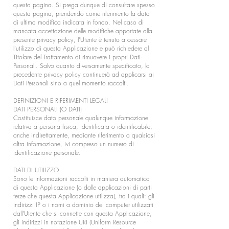
questa pagina. Si prega dunque di consultare spesso
questa pagina, prendendo come riferimento la data
di ultima modifica indicata in fondo. Nel caso di
mancata accettazione delle modifiche apportate alla
presente privacy policy, l’Utente è tenuto a cessare
l’utilizzo di questa Applicazione e può richiedere al
Titolare del Trattamento di rimuovere i propri Dati
Personali. Salvo quanto diversamente specificato, la
precedente privacy policy continuerà ad applicarsi ai
Dati Personali sino a quel momento raccolti.
DEFINIZIONI E RIFERIMENTI LEGALI
DATI PERSONALI (O DATI)
Costituisce dato personale qualunque informazione
relativa a persona fisica, identificata o identificabile,
anche indirettamente, mediante riferimento a qualsiasi
altra informazione, ivi compreso un numero di
identificazione personale.
DATI DI UTILIZZO
Sono le informazioni raccolti in maniera automatica
di questa Applicazione (o dalle applicazioni di parti
terze che questa Applicazione utilizza), tra i quali: gli
indirizzi IP o i nomi a dominio dei computer utilizzati
dall’Utente che si connette con questa Applicazione,
gli indirizzi in notazione URI (Uniform Resource