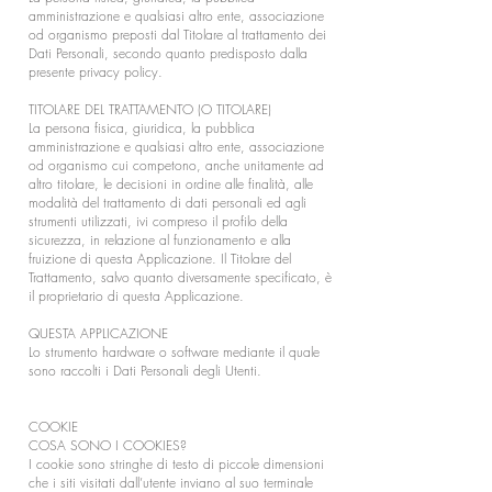
amministrazione e qualsiasi altro ente, associazione
od organismo preposti dal Titolare al trattamento dei
Dati Personali, secondo quanto predisposto dalla
presente privacy policy.
TITOLARE DEL TRATTAMENTO (O TITOLARE)
La persona fisica, giuridica, la pubblica
amministrazione e qualsiasi altro ente, associazione
od organismo cui competono, anche unitamente ad
altro titolare, le decisioni in ordine alle finalità, alle
modalità del trattamento di dati personali ed agli
strumenti utilizzati, ivi compreso il profilo della
sicurezza, in relazione al funzionamento e alla
fruizione di questa Applicazione. Il Titolare del
Trattamento, salvo quanto diversamente specificato, è
il proprietario di questa Applicazione.
QUESTA APPLICAZIONE
Lo strumento hardware o software mediante il quale
sono raccolti i Dati Personali degli Utenti.
COOKIE
COSA SONO I COOKIES?
I cookie sono stringhe di testo di piccole dimensioni
che i siti visitati dall’utente inviano al suo terminale