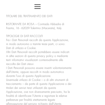
TITOLARE DEL TRATTAMENTO DEI DATI
RISTORANTE DA ROSA – Contrada Abbadia di
Fiastra,
16 - 62029
Tolentino (Macerata), Italy
TIPOLOGIE DI DATI RACCOLTI
Fra i Dati Personali raccolti da questa Applicazione,
in modo autonomo o tramite terze parti, ci sono:
Dati di utilizzo e Cookie.
Altri Dati Personali raccolti potrebbero essere indicati
in altre sezioni di questa privacy policy o mediante
testi informativi visualizzati contestualmente alla
raccolta dei Dati stessi.
I Dati Personali possono essere inseriti volontariamente
dall’Utente, oppure raccolti in modo automatico
durante l’uso di questa Applicazione.
L’eventuale utilizzo di Cookie – o di altri strumenti di
tracciamento – da parte di questa Applicazione o dei
titolari dei servizi terzi utilizzati da questa
Applicazione, ove non diversamente precisato, ha la
finalità di identificare l’Utente e registrare le relative
preferenze per finalità strettamente legate
all’erogazione del servizio richiesto dall’Utente.