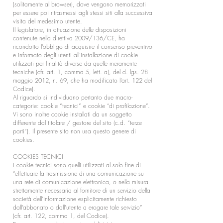
(solitamente al browser), dove vengono memorizzati
per essere poi ritrasmessi agli stessi siti alla successiva
visita del medesimo utente.
Il legislatore, in attuazione delle disposizioni
contenute nella direttiva 2009/136/CE, ha
ricondotto l’obbligo di acquisire il consenso preventivo
e informato degli utenti all’installazione di cookie
utilizzati per finalità diverse da quelle meramente
tecniche (cfr. art. 1, comma 5, lett. a), del d. lgs. 28
maggio 2012, n. 69, che ha modificato l’art. 122 del
Codice).
Al riguardo si individuano pertanto due macro-
categorie: cookie “tecnici” e cookie “di profilazione”.
Vi sono inoltre cookie installati da un soggetto
differente dal titolare / gestore del sito (c.d. “terze
parti”). Il presente sito non usa questo genere di
cookies.
COOKIES TECNICI
I cookie tecnici sono quelli utilizzati al solo fine di
“effettuare la trasmissione di una comunicazione su
una rete di comunicazione elettronica, o nella misura
strettamente necessaria al fornitore di un servizio della
società dell’informazione esplicitamente richiesto
dall’abbonato o dall’utente a erogare tale servizio”
(cfr. art. 122, comma 1, del Codice).